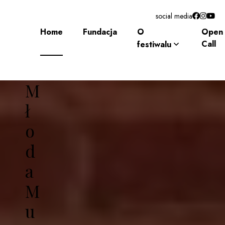
social media
Home
Fundacja
O
Open
Call
festiwalu
M
ł
o
d
a
M
u