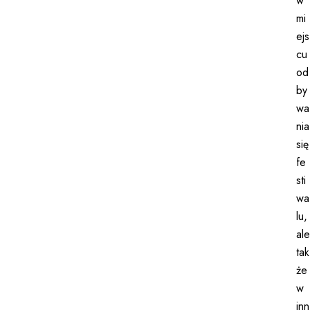
w
mi
ejs
cu
od
by
wa
nia
się
fe
sti
wa
lu,
ale
tak
że
w
inn