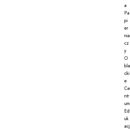
a
Pa
pi
er
nia
cz
y
O
bla
cki
e
Ce
ntr
um
Ed
uk
acj