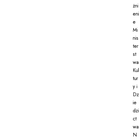
żni
eni
e
Mi
nis
ter
st
wa
Kul
tur
y i
Dz
ie
dzi
ct
wa
N