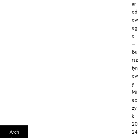
ar
od
ow
eg
o
–
Bu
rsz
tyn
ow
y
Mi
ec
zy
k
20
Arch
24