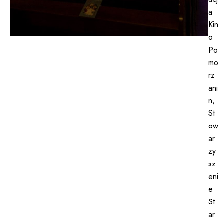
a
Kin
o
Po
mo
rz
ani
n,
St
ow
ar
zy
sz
eni
e
St
ar