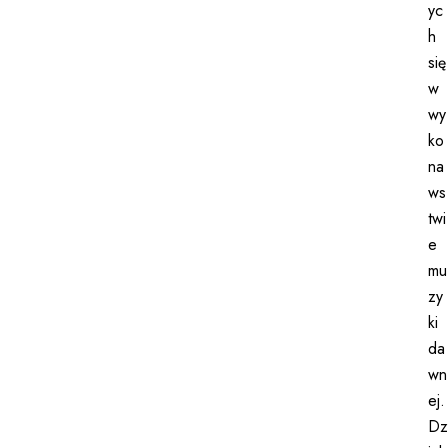
yc
h
się
w
wy
ko
na
ws
twi
e
mu
zy
ki
da
wn
ej.
Dz