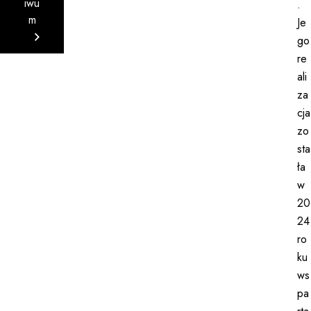
iwu
.
m
Je
go
re
ali
za
cja
zo
sta
ła
w
20
24
ro
ku
ws
pa