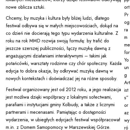
ort
nowe oblicza sztuki.
Pr
Chcemy, by muzyka i kultura były bliżej ludzi, dlatego
og
festiwal odbywa się w małych miejscowościach, dokąd na
ra
co dzień nie docierają tego typu wydarzenia kulturalne. Z
m
roku na rok MMD rozwija swoją formułę: by trafić do
me
jeszcze szerszej publiczności, łączy muzykę dawną z
for
angażującymi działaniami interaktywnymi – takimi jak
Yo
potańcówki, warsztaty rodzinne czy chór społeczny. Każda
un
edycja to dobra okazja, by odkrywać muzykę dawną w
g
nowych kontekstach i doświadczać jej na różne sposoby.
Art
Festiwal organizowany jest od 2012 roku, a jego realizacja
ist
jest możliwa dzięki współpracy z lokalnymi sołectwami,
s”
parafiami i instytucjami gminy Kolbudy, a także z licznymi
or
partnerami i mecenasami. Pamiętając o dostępności
az
wydarzenia, w ubiegłych edycjach festiwal współpracował
wy
m.in. z Domem Samopomocy w Marszewskiej Górze.
ró