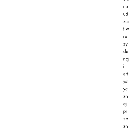
Open Call
na
Aktualności
ud
zia
ł w
re
zy
de
ncj
i
art
yst
yc
zn
ej
pr
ze
zn