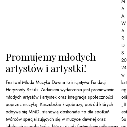
M
A
A
W
A
R
D
S
Promujemy młodych
20
artystów i artystki!
24
w
kat
Festiwal Młoda Muzyka Dawna to inicjatywa Fundacji
eg
Horyzonty Sztuki. Zadaniem wydarzenia jest promowanie
orii
młodych artystów i artystek oraz integracja społeczności
„B
poprzez muzykę. Kaszubskie krajobrazy, pośród których
est
odbywa się MMD, stanowią doskonałe tło dla spotkań
Su
twórców specjalizujących się w muzyce dawnej oraz
pp
lokalnych mieszkańców, którzy dzięki festiwalowi odkrywają