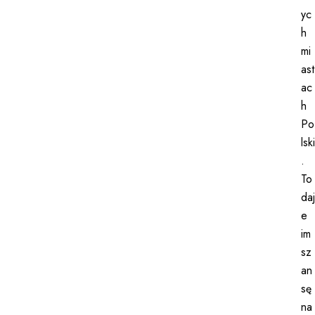
yc
h
mi
ast
ac
h
Po
lski
.
To
daj
e
im
sz
an
sę
na