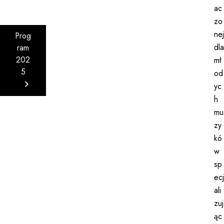
ac
zo
nej
Prog
dla
ram
202
mł
5
od
yc
h
mu
zy
kó
w
sp
ecj
ali
zuj
ąc