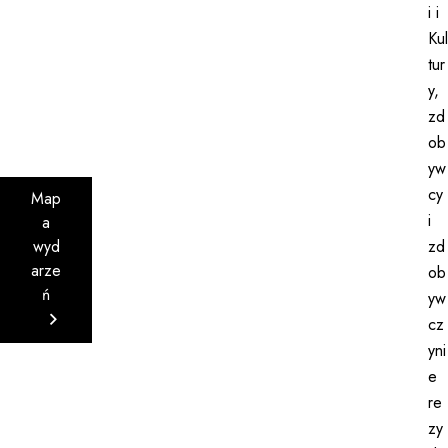
i i
Kul
tur
y,
zd
ob
yw
cy
Map
i
a
zd
wyd
arze
ob
ń
yw
cz
yni
e
re
zy