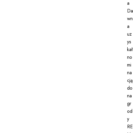
a
Da
wn
a
uz
ys
kał
no
mi
na
cją
do
na
gr
od
y
RE